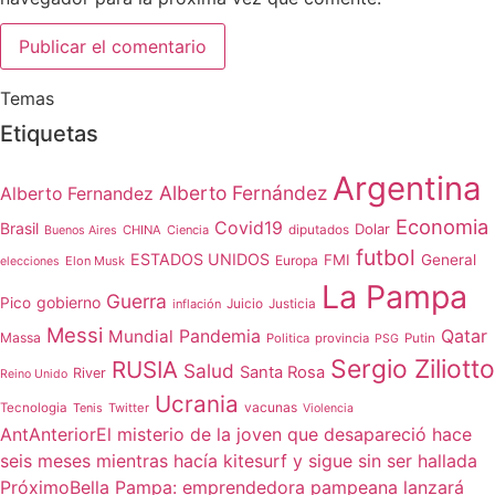
Temas
Etiquetas
Argentina
Alberto Fernández
Alberto Fernandez
Economia
Covid19
Brasil
Dolar
CHINA
Ciencia
diputados
Buenos Aires
futbol
ESTADOS UNIDOS
FMI
General
Europa
Elon Musk
elecciones
La Pampa
Guerra
gobierno
Pico
Juicio
inflación
Justicia
Messi
Qatar
Mundial
Pandemia
Massa
Politica
provincia
Putin
PSG
Sergio Ziliotto
RUSIA
Salud
Santa Rosa
River
Reino Unido
Ucrania
vacunas
Tecnologia
Tenis
Twitter
Violencia
Ant
Anterior
El misterio de la joven que desapareció hace
seis meses mientras hacía kitesurf y sigue sin ser hallada
Próximo
Bella Pampa: emprendedora pampeana lanzará