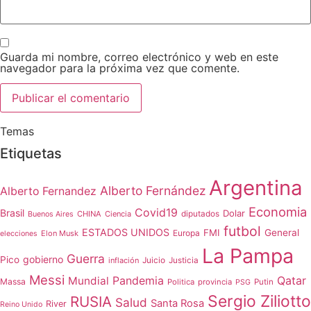
Guarda mi nombre, correo electrónico y web en este
navegador para la próxima vez que comente.
Temas
Etiquetas
Argentina
Alberto Fernández
Alberto Fernandez
Economia
Covid19
Brasil
Dolar
CHINA
Ciencia
diputados
Buenos Aires
futbol
ESTADOS UNIDOS
FMI
General
Europa
Elon Musk
elecciones
La Pampa
Guerra
gobierno
Pico
Juicio
inflación
Justicia
Messi
Qatar
Mundial
Pandemia
Massa
Politica
provincia
Putin
PSG
Sergio Ziliotto
RUSIA
Salud
Santa Rosa
River
Reino Unido