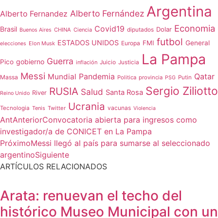
Argentina
Alberto Fernández
Alberto Fernandez
Economia
Covid19
Brasil
Dolar
CHINA
Ciencia
diputados
Buenos Aires
futbol
ESTADOS UNIDOS
FMI
General
Europa
Elon Musk
elecciones
La Pampa
Guerra
gobierno
Pico
Juicio
inflación
Justicia
Messi
Qatar
Mundial
Pandemia
Massa
Politica
provincia
Putin
PSG
Sergio Ziliotto
RUSIA
Salud
Santa Rosa
River
Reino Unido
Ucrania
vacunas
Tecnologia
Tenis
Twitter
Violencia
Ant
Anterior
Convocatoria abierta para ingresos como
investigador/a de CONICET en La Pampa
Próximo
Messi llegó al país para sumarse al seleccionado
argentino
Siguiente
ARTÍCULOS RELACIONADOS
Arata: renuevan el techo del
histórico Museo Municipal con un