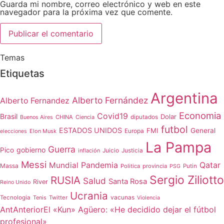
Guarda mi nombre, correo electrónico y web en este
navegador para la próxima vez que comente.
Temas
Etiquetas
Argentina
Alberto Fernández
Alberto Fernandez
Economia
Covid19
Brasil
Dolar
CHINA
Ciencia
diputados
Buenos Aires
futbol
ESTADOS UNIDOS
FMI
General
Europa
Elon Musk
elecciones
La Pampa
Guerra
gobierno
Pico
Juicio
inflación
Justicia
Messi
Qatar
Mundial
Pandemia
Massa
Politica
provincia
Putin
PSG
Sergio Ziliotto
RUSIA
Salud
Santa Rosa
River
Reino Unido
Ucrania
vacunas
Tecnologia
Tenis
Twitter
Violencia
Ant
Anterior
El «Kun» Agüero: «He decidido dejar el fútbol
profesional»