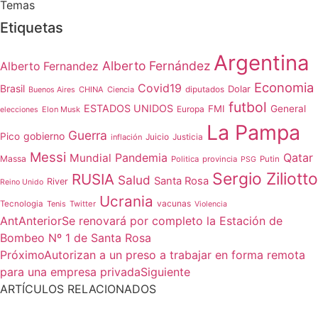
Temas
Etiquetas
Argentina
Alberto Fernández
Alberto Fernandez
Economia
Covid19
Brasil
Dolar
CHINA
Ciencia
diputados
Buenos Aires
futbol
ESTADOS UNIDOS
FMI
General
Europa
Elon Musk
elecciones
La Pampa
Guerra
gobierno
Pico
Juicio
inflación
Justicia
Messi
Qatar
Mundial
Pandemia
Massa
Politica
provincia
Putin
PSG
Sergio Ziliotto
RUSIA
Salud
Santa Rosa
River
Reino Unido
Ucrania
vacunas
Tecnologia
Tenis
Twitter
Violencia
Ant
Anterior
Se renovará por completo la Estación de
Bombeo Nº 1 de Santa Rosa
Próximo
Autorizan a un preso a trabajar en forma remota
para una empresa privada
Siguiente
ARTÍCULOS RELACIONADOS