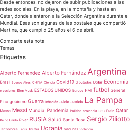
Desde entonces, no dejaron de subir publicaciones a las
redes sociales. En la playa, en la montaña y hasta en
Qatar, donde alentaron a la Selección Argentina durante el
Mundial. Esas son algunas de las postales que compartió
Martina, que cumplió 25 años el 6 de abril.
Comparte esta nota
Temas
Etiquetas
Argentina
Alberto Fernández
Alberto Fernandez
Economia
Covid19
Brasil
Dolar
CHINA
Ciencia
diputados
Buenos Aires
futbol
ESTADOS UNIDOS
FMI
General
Europa
Elon Musk
elecciones
La Pampa
Guerra
gobierno
Pico
Juicio
inflación
Justicia
Messi
Qatar
Mundial
Pandemia
Massa
Politica
provincia
Putin
PSG
Sergio Ziliotto
RUSIA
Salud
Santa Rosa
River
Reino Unido
Ucrania
vacunas
Tecnologia
Tenis
Twitter
Violencia