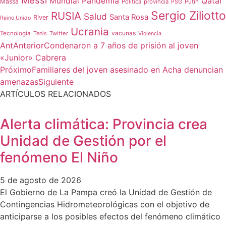
Messi
Qatar
Mundial
Pandemia
Massa
Politica
provincia
Putin
PSG
Sergio Ziliotto
RUSIA
Salud
Santa Rosa
River
Reino Unido
Ucrania
vacunas
Tecnologia
Tenis
Twitter
Violencia
Ant
Anterior
Condenaron a 7 años de prisión al joven
«Junior» Cabrera
Próximo
Familiares del joven asesinado en Acha denuncian
amenazas
Siguiente
ARTÍCULOS RELACIONADOS
Alerta climática: Provincia crea
Unidad de Gestión por el
fenómeno El Niño
5 de agosto de 2026
El Gobierno de La Pampa creó la Unidad de Gestión de
Contingencias Hidrometeorológicas con el objetivo de
anticiparse a los posibles efectos del fenómeno climático