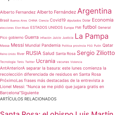
Argentina
Alberto Fernández
Alberto Fernandez
Economia
Covid19
Brasil
Dolar
CHINA
Ciencia
diputados
Buenos Aires
futbol
ESTADOS UNIDOS
FMI
General
Europa
Elon Musk
elecciones
La Pampa
Guerra
gobierno
Pico
Juicio
inflación
Justicia
Messi
Qatar
Mundial
Pandemia
Massa
Politica
provincia
Putin
PSG
Sergio Ziliotto
RUSIA
Salud
Santa Rosa
River
Reino Unido
Ucrania
vacunas
Tecnologia
Tenis
Twitter
Violencia
Ant
Anterior
A separar la basura: este lunes comienza la
recolección diferenciada de residuos en Santa Rosa
Próximo
Las frases más destacadas de la entrevista a
Lionel Messi: “Nunca se me pidió que jugara gratis en
Barcelona”
Siguiente
ARTÍCULOS RELACIONADOS
Santa Rosa: el obispo Luis Martín