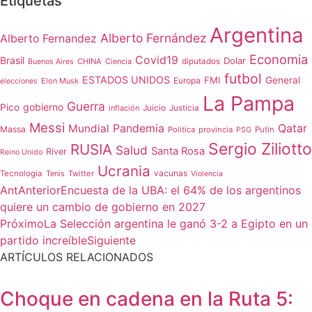
Etiquetas
Argentina
Alberto Fernández
Alberto Fernandez
Economia
Covid19
Brasil
Dolar
CHINA
Ciencia
diputados
Buenos Aires
futbol
ESTADOS UNIDOS
FMI
General
Europa
Elon Musk
elecciones
La Pampa
Guerra
gobierno
Pico
Juicio
inflación
Justicia
Messi
Qatar
Mundial
Pandemia
Massa
Politica
provincia
Putin
PSG
Sergio Ziliotto
RUSIA
Salud
Santa Rosa
River
Reino Unido
Ucrania
vacunas
Tecnologia
Tenis
Twitter
Violencia
Ant
Anterior
Encuesta de la UBA: el 64% de los argentinos
quiere un cambio de gobierno en 2027
Próximo
La Selección argentina le ganó 3-2 a Egipto en un
partido increíble
Siguiente
ARTÍCULOS RELACIONADOS
Choque en cadena en la Ruta 5: