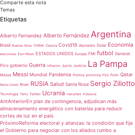
Comparte esta nota
Temas
Etiquetas
Argentina
Alberto Fernández
Alberto Fernandez
Economia
Covid19
Brasil
Dolar
CHINA
Ciencia
diputados
Buenos Aires
futbol
ESTADOS UNIDOS
FMI
General
Europa
Elon Musk
elecciones
La Pampa
Guerra
gobierno
Pico
Juicio
inflación
Justicia
Messi
Qatar
Mundial
Pandemia
Massa
Politica
provincia
Putin
PSG
Sergio Ziliotto
RUSIA
Salud
Santa Rosa
River
Reino Unido
Ucrania
vacunas
Tecnologia
Tenis
Twitter
Violencia
Ant
Anterior
En plan de contingencia, adjudican más
almacenamiento energético con baterías para reducir
cortes de luz en el país
Próximo
Reforma electoral y alianzas: la condición que fija
el Gobierno para negociar con los aliados rumbo a