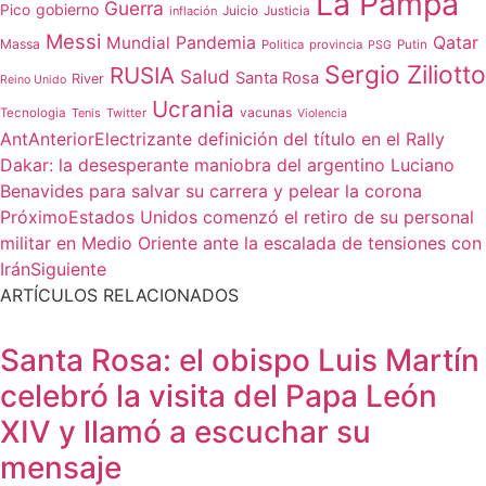
La Pampa
Guerra
gobierno
Pico
Juicio
inflación
Justicia
Messi
Qatar
Mundial
Pandemia
Massa
Politica
provincia
Putin
PSG
Sergio Ziliotto
RUSIA
Salud
Santa Rosa
River
Reino Unido
Ucrania
vacunas
Tecnologia
Tenis
Twitter
Violencia
Ant
Anterior
Electrizante definición del título en el Rally
Dakar: la desesperante maniobra del argentino Luciano
Benavides para salvar su carrera y pelear la corona
Próximo
Estados Unidos comenzó el retiro de su personal
militar en Medio Oriente ante la escalada de tensiones con
Irán
Siguiente
ARTÍCULOS RELACIONADOS
Santa Rosa: el obispo Luis Martín
celebró la visita del Papa León
XIV y llamó a escuchar su
mensaje