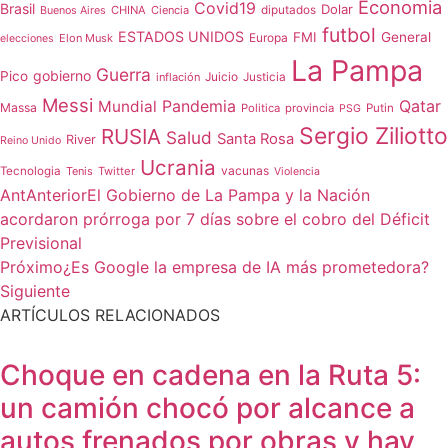
Economia
Covid19
Brasil
Dolar
CHINA
Ciencia
diputados
Buenos Aires
futbol
ESTADOS UNIDOS
FMI
General
Europa
Elon Musk
elecciones
La Pampa
Guerra
gobierno
Pico
Juicio
inflación
Justicia
Messi
Qatar
Mundial
Pandemia
Massa
Politica
provincia
Putin
PSG
Sergio Ziliotto
RUSIA
Salud
Santa Rosa
River
Reino Unido
Ucrania
vacunas
Tecnologia
Tenis
Twitter
Violencia
Ant
Anterior
El Gobierno de La Pampa y la Nación
acordaron prórroga por 7 días sobre el cobro del Déficit
Previsional
Próximo
¿Es Google la empresa de IA más prometedora?
Siguiente
ARTÍCULOS RELACIONADOS
Choque en cadena en la Ruta 5:
un camión chocó por alcance a
autos frenados por obras y hay